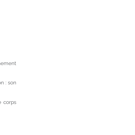
nnement
n : son
e corps