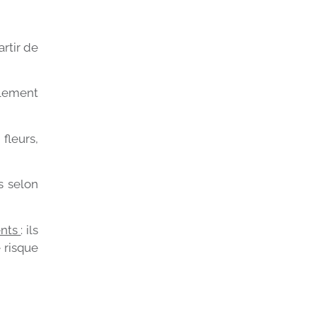
rtir de
alement
fleurs,
s selon
ents
: ils
 risque