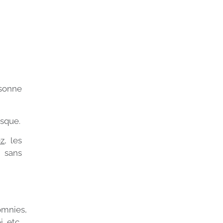
?
sonne
isque.
ez
, les
, sans
omnies,
, etc.