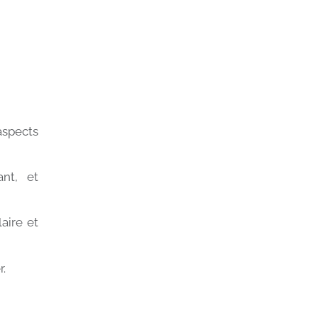
aspects
ant, et
aire et
r.