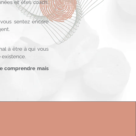
nées et êtes coach,
 vous sentez encore
gent.
al à être à qui vous
e existence.
s de comprendre mais