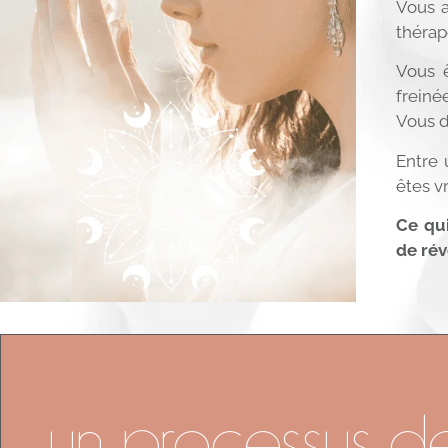
Vous a
thérap
Vous 
freiné
Vous d
Entre 
êtes v
Ce qui
de rév
un processus d