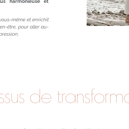
us harmonieuse et
r vous-même et
enrichit
n-être, pour aller au-
pression.
ssus de transform