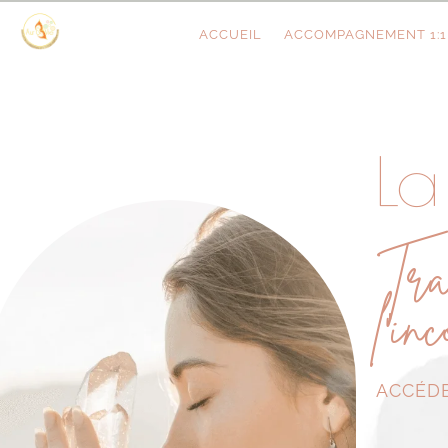
ACCUEIL
ACCOMPAGNEMENT 1:1
La
Tra
l'in
ACCÉDE