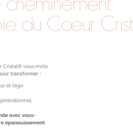
e cheminement
ie du Cœur Cris
 Cristal® vous invite
pour transformer :
r et l’égo
sgénérationnel,
nde avec vous-
otre épanouissement