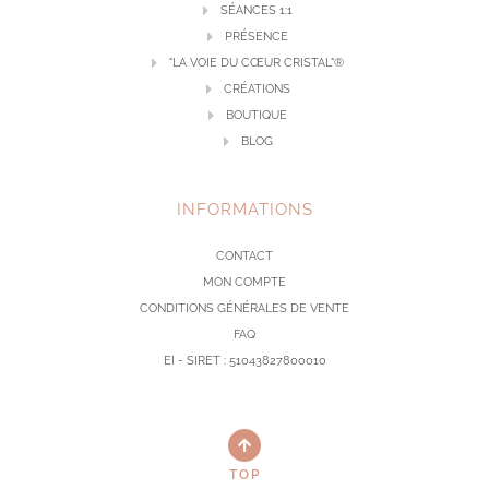
SÉANCES 1:1
PRÉSENCE
"LA VOIE DU CŒUR CRISTAL"®
CRÉATIONS
BOUTIQUE
BLOG
INFORMATIONS
CONTACT
MON COMPTE
CONDITIONS GÉNÉRALES DE VENTE
FAQ
EI - SIRET : 51043827800010
TOP