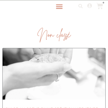
0
Non classé