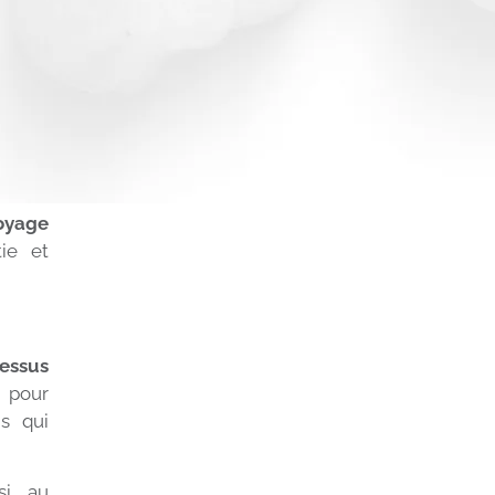
oyage
ie et
essus
 pour
s qui
si au