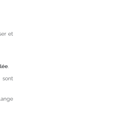
ser et
llée
.
 sont
lange