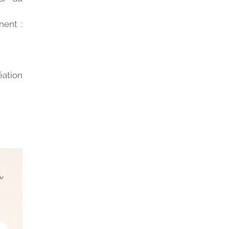
nent :
.
éation