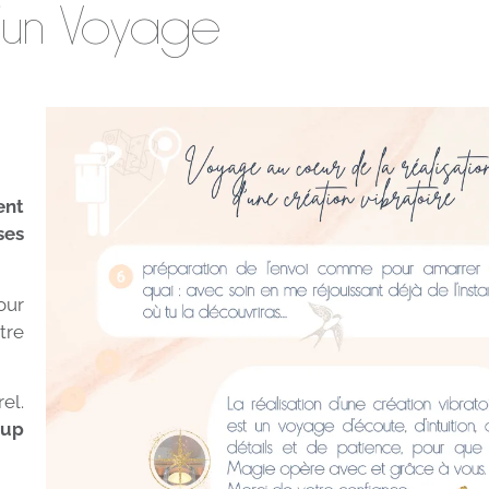
d'un Voyage
.
ent
ses
our
tre
el.
oup