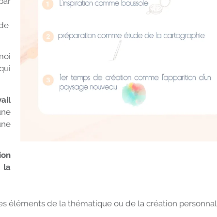
par
 de
moi
qui
ail
une
une
ion
 la
er les éléments de la thématique ou de la création personna