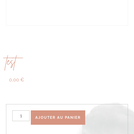
test
0,00
€
AJOUTER AU PANIER