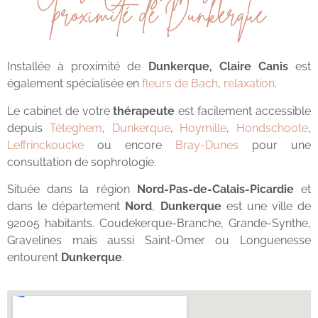
proximité de Dunkerque
Installée à proximité de
Dunkerque
,
Claire Canis
est
également spécialisée en
fleurs de Bach
,
relaxation
.
Le cabinet de votre
thérapeute
est facilement accessible
depuis
Téteghem
,
Dunkerque
,
Hoymille
,
Hondschoote
,
Leffrinckoucke
ou encore
Bray-Dunes
pour une
consultation de sophrologie.
Située dans la région
Nord-Pas-de-Calais-Picardie
et
dans le département
Nord
,
Dunkerque
est une ville de
92005 habitants. Coudekerque-Branche, Grande-Synthe,
Gravelines mais aussi Saint-Omer ou Longuenesse
entourent
Dunkerque
.