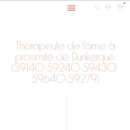
0
Thérapeute de l’âme à
proximité de Dunkerque
(59140-59240-59430-
59640-59279)