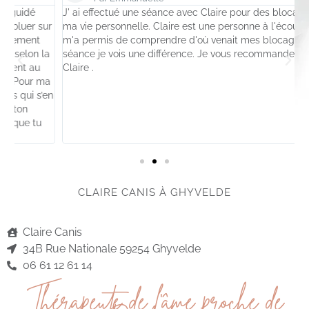
J' ai effectué une séance avec Claire pour des blocages dans
M
r
ma vie personnelle. Claire est une personne à l'écoute , elle
a
m'a permis de comprendre d'où venait mes blocages. En une
r
a
séance je vois une différence. Je vous recommande à 100%
g
Claire .
e
a
en
CLAIRE CANIS À GHYVELDE
Claire Canis
34B Rue Nationale 59254 Ghyvelde
06 61 12 61 14
Thérapeute de l'âme proche de