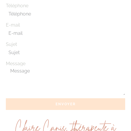
Téléphone
E-mail
Sujet
Message
ENVOYER
Claire Canis, thérapeute à