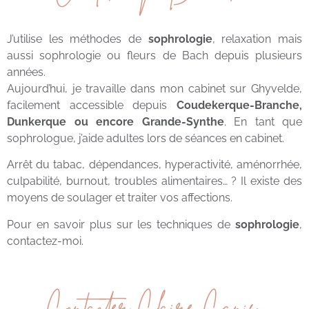
J’utilise les méthodes de
sophrologie
, relaxation mais
aussi sophrologie ou fleurs de Bach depuis plusieurs
années.
Aujourd’hui, je travaille dans mon cabinet sur Ghyvelde,
facilement accessible depuis
Coudekerque-Branche,
Dunkerque ou encore Grande-Synthe
. En tant que
sophrologue, j’aide adultes lors de séances en cabinet.
Arrêt du tabac, dépendances, hyperactivité, aménorrhée,
culpabilité, burnout, troubles alimentaires… ? Il existe des
moyens de soulager et traiter vos affections.
Pour en savoir plus sur les techniques de
sophrologie
,
contactez-moi.
Contacter Claire Canis,