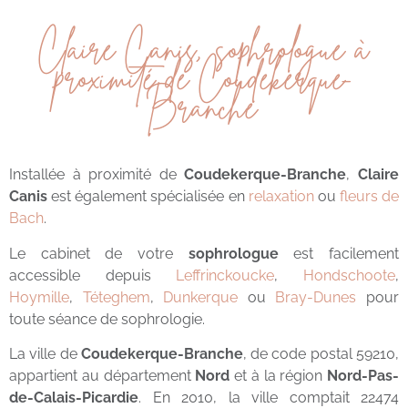
Claire Canis, sophrologue à
proximité de Coudekerque-
Branche
Installée à proximité de
Coudekerque-Branche
,
Claire
Canis
est également spécialisée en
relaxation
ou
fleurs de
Bach
.
Le cabinet de votre
sophrologue
est facilement
accessible depuis
Leffrinckoucke
,
Hondschoote
,
Hoymille
,
Téteghem
,
Dunkerque
ou
Bray-Dunes
pour
toute séance de sophrologie.
La ville de
Coudekerque-Branche
, de code postal 59210,
appartient au département
Nord
et à la région
Nord-Pas-
de-Calais-Picardie
. En 2010, la ville comptait 22474