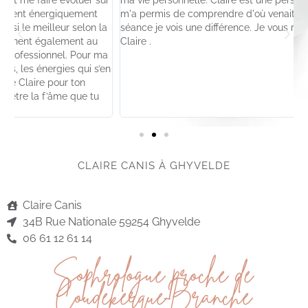
r
ma vie personnelle. Claire est une personne à l'écoute , elle
a
m'a permis de comprendre d'où venait mes blocages. En une
r
a
séance je vois une différence. Je vous recommande à 100%
g
Claire .
e
a
en
CLAIRE CANIS À GHYVELDE
Claire Canis
34B Rue Nationale 59254 Ghyvelde
06 61 12 61 14
Sophrologue proche de
Coudekerque-Branche