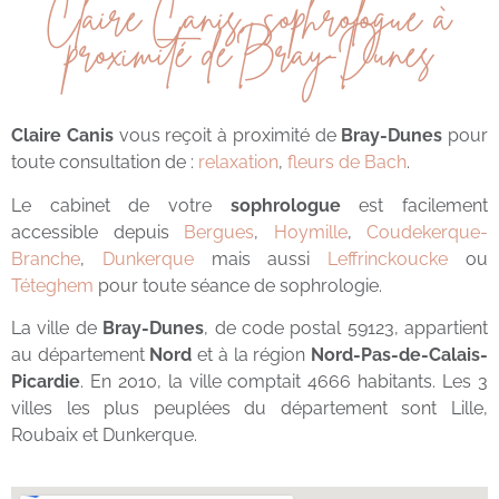
Claire Canis, sophrologue à
proximité de Bray-Dunes
Claire Canis
vous reçoit à proximité de
Bray-Dunes
pour
toute consultation de :
relaxation
,
fleurs de Bach
.
Le cabinet de votre
sophrologue
est facilement
accessible depuis
Bergues
,
Hoymille
,
Coudekerque-
Branche
,
Dunkerque
mais aussi
Leffrinckoucke
ou
Téteghem
pour toute séance de sophrologie.
La ville de
Bray-Dunes
, de code postal 59123, appartient
au département
Nord
et à la région
Nord-Pas-de-Calais-
Picardie
. En 2010, la ville comptait 4666 habitants. Les 3
villes les plus peuplées du département sont Lille,
Roubaix et Dunkerque.