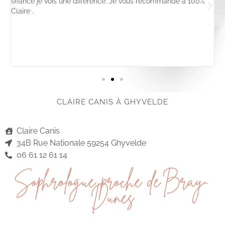
a
séance je vois une différence. Je vous recommande à 100%
g
Claire .
e
a
en
CLAIRE CANIS À GHYVELDE
Claire Canis
34B Rue Nationale 59254 Ghyvelde
06 61 12 61 14
Sophrologue proche de Bray-
Dunes