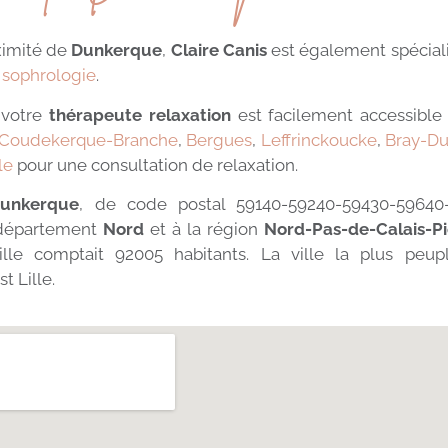
oximité de
Dunkerque
,
Claire Canis
est également spécial
,
sophrologie
.
 votre
thérapeute relaxation
est facilement accessible
Coudekerque-Branche
,
Bergues
,
Leffrinckoucke
,
Bray-D
le
pour une consultation de relaxation.
unkerque
, de code postal 59140-59240-59430-59640
 département
Nord
et à la région
Nord-Pas-de-Calais-Pi
ille comptait 92005 habitants. La ville la plus peu
 Lille.