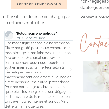
non-négligeab
PRENDRE RENDEZ-VOUS
d’auto-guériso
Possibilité de prise en charge par
Pensez à prend
certaines mutuelles
Contac
"Retour soin énergétique "
"Consultation "
Par Julie oc by Jude
Par Emmanuelle
ne magnifique séance pleine d’émotion
J' ai effectué une séance
laire m’a guidé pour mieux comprendre
des blocages dans ma vi
on blocage et me faire évoluer sur mon
Claire est une personne à
tre profond. Ses créations travaillent
m'a permis de comprendr
nergiquement pour nous apporter un
mes blocages. En une sé
outien mais aussi le meilleur selon la
différence. Je vous re
hématique. Ses créations
Claire .
’accompagnent également au quotidien
 titre personnel mais aussi professionnel.
our ma part le bijoux vibratoire ne me
uite plus, les énergies qui s’en dégagent
ont puissante. Je te remercie Claire pour
on travail pur et intense et surtout Merci
’être la f’âme que tu es.