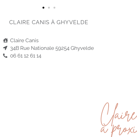
CLAIRE CANIS À GHYVELDE
Claire Canis
34B Rue Nationale 59254 Ghyvelde
06 61 12 61 14
Claire
à prox