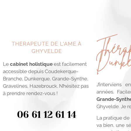
Thérap
Dunke
THERAPEUTE DE L'AME À
GHYVELDE
Le
cabinet holistique
est facilement
accessible depuis Coudekerque-
Branche, Dunkerque, Grande-Synthe,
J’interviens 
Gravelines, Hazebrouck. N’hésitez pas
années. Facil
à prendre rendez-vous !
Grande-Synth
Ghyvelde. Je r
06 61 12 61 14
La pratique de
va bien, une 