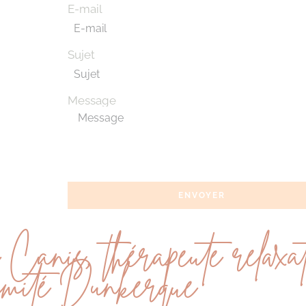
E-mail
Sujet
Message
ENVOYER
 Canis, thérapeute relaxat
imité Dunkerque