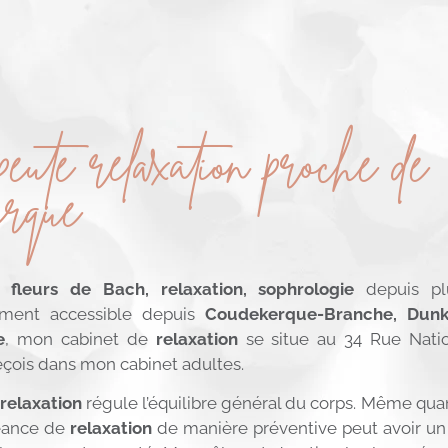
eute relaxation proche de
rque
en
fleurs de Bach, relaxation, sophrologie
depuis plu
ement accessible depuis
Coudekerque-Branche, Dunk
e
, mon cabinet de
relaxation
se situe au 34 Rue Nati
eçois dans mon cabinet adultes.
relaxation
régule l’équilibre général du corps. Même qua
séance de
relaxation
de manière préventive peut avoir un