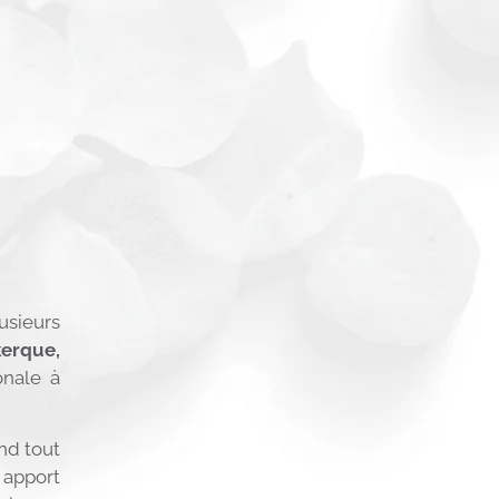
sieurs
erque,
onale à
nd tout
 apport