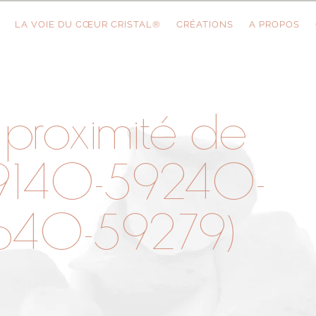
LA VOIE DU CŒUR CRISTAL®
CRÉATIONS
A PROPOS
 proximité de
59140-59240-
640-59279)