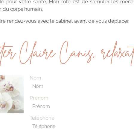
le pour votre santé. Mon rôle est de stimuler les méc
n du corps humain.
re rendez-vous avec le cabinet avant de vous déplacer.
ter Claire Canis, relaxat
"Accompagnement"
Par Monique
 avec Claire pour
Merci Claire, Merci pour l'aide si précieuse.
Une
e personnelle.
Merci de m'avoir apporté des moments de
Cla
 l'écoute , elle
détente, de gérer le stress, j'ai repris
mon
e d'où venait
confiance en moi... Merci pour votre
êtr
ance je vois une
patience, votre gentillesse... Je vous
éne
Nom
commande à 100%
recommande Claire, c'est une personne
sou
exceptionnelle.
thé
m’a
Prénom
à t
Pou
qui
Téléphone
son
ton
d’ê