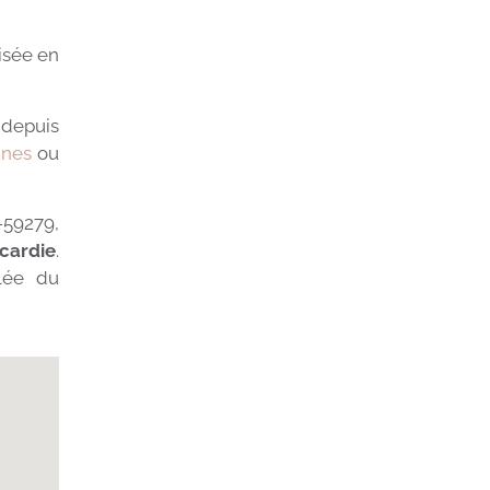
isée en
 depuis
unes
ou
-59279,
cardie
.
plée du