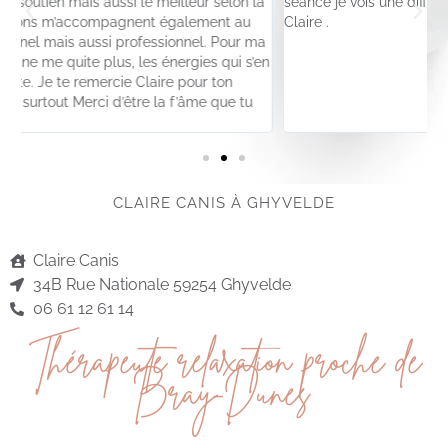
a
séance je vois une différence. Je vous recommande à 100%
g
Claire .
e
a
en
CLAIRE CANIS À GHYVELDE
Claire Canis
34B Rue Nationale 59254 Ghyvelde
06 61 12 61 14
Thérapeute relaxation proche de
Bray-Dunes