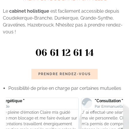
Le
cabinet holistique
est facilement accessible depuis
Coudekerque-Branche, Dunkerque, Grande-Synthe,
Gravelines, Hazebrouck. N’hésitez pas à prendre rendez-
vous !
06 61 12 61 14
PRENDRE RENDEZ-VOUS
Possibilité de prise en charge par certaines mutuelles
"Consultation "
Par Emmanuelle
J' ai effectué une séance avec Claire pour des blocages dans
M
r
ma vie personnelle. Claire est une personne à l'écoute , elle
a
m'a permis de comprendre d'où venait mes blocages. En une
r