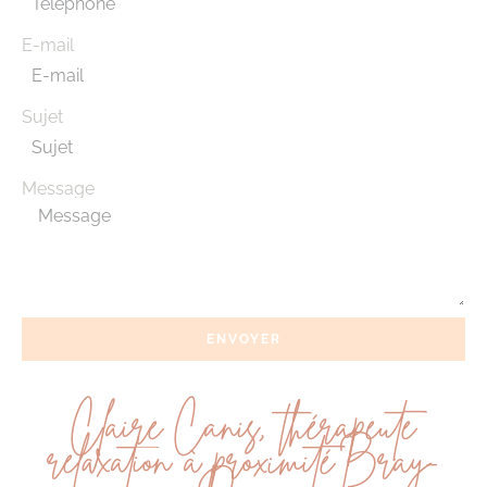
E-mail
Sujet
Message
ENVOYER
Claire Canis, thérapeute
relaxation à proximité Bray-