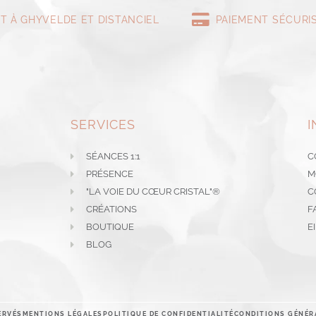
T À GHYVELDE ET DISTANCIEL
PAIEMENT SÉCURI
SERVICES
I
SÉANCES 1:1
C
PRÉSENCE
M
"LA VOIE DU CŒUR CRISTAL"®
C
CRÉATIONS
F
BOUTIQUE
E
BLOG
ERVÉS
MENTIONS LÉGALES
POLITIQUE DE CONFIDENTIALITÉ
CONDITIONS GÉNÉR