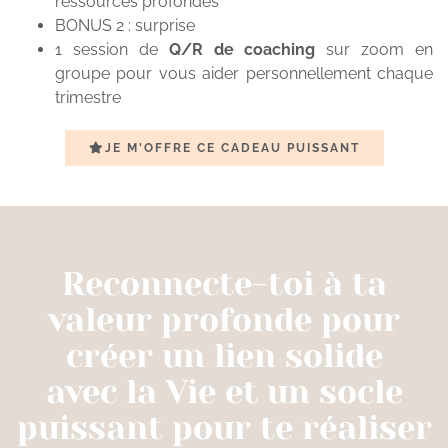
ressources profondes
BONUS 2 : surprise
1 session de
Q/R de coaching
sur zoom en
groupe pour vous aider personnellement chaque
trimestre
JE M'OFFRE CE CADEAU PUISSANT
Reconnecte-toi à ta
valeur profonde pour
créer un lien solide
avec la Vie et un socle
puissant pour te réaliser