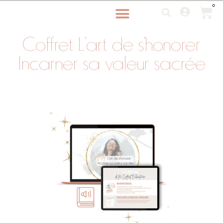
0
Coffret L’art de s’honorer
Incarner sa valeur sacrée